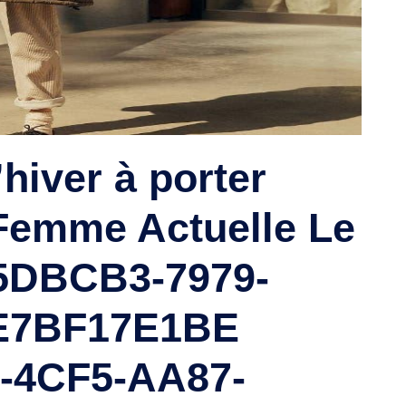
’hiver à porter
 Femme Actuelle Le
5DBCB3-7979-
E7BF17E1BE
-4CF5-AA87-