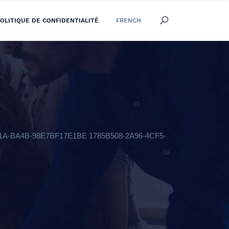
OLITIQUE DE CONFIDENTIALITÉ
FRENCH
9-441A-BA4B-98E7BF17E1BE 1785B508-2A96-4CF5-