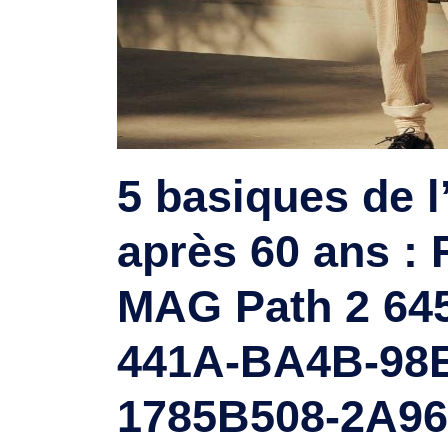
5 basiques de l
après 60 ans :
MAG Path 2 64
441A-BA4B-98
1785B508-2A96