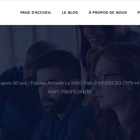
PAGE D'ACCUEIL
LE BLOG
À PROPOS DE NOUS
P
rter après 60 ans : Femme Actuelle Le MAG Path 2 645DBCB3-797
AA87-79B0FE0441BF