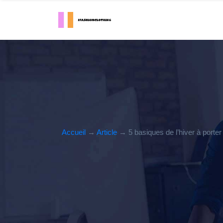
Accueil
→
Article
→ 5 basiques de l’hiver à po