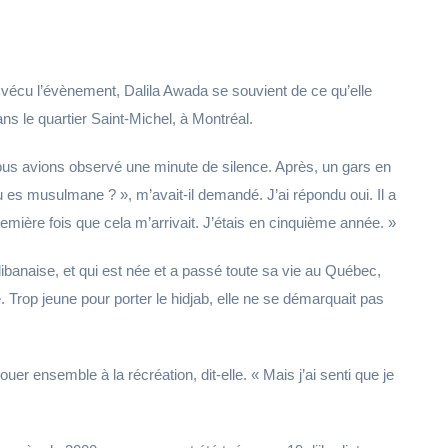
vécu l’évènement, Dalila Awada se souvient de ce qu’elle
ans le quartier Saint-Michel, à Montréal.
Nous avions observé une minute de silence. Après, un gars en
tu es musulmane ? », m’avait-il demandé. J’ai répondu oui. Il a
 première fois que cela m’arrivait. J’étais en cinquième année. »
ne libanaise, et qui est née et a passé toute sa vie au Québec,
Trop jeune pour porter le hidjab, elle ne se démarquait pas
uer ensemble à la récréation, dit-elle. « Mais j’ai senti que je