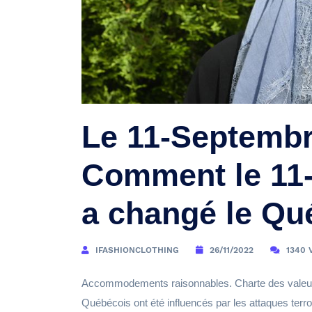
Le 11-Septembr
Comment le 11
a changé le Qu
IFASHIONCLOTHING
26/11/2022
1340 
Accommodements raisonnables. Charte des valeurs. L
Québécois ont été influencés par les attaques terr