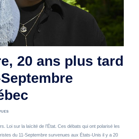
e, 20 ans plus tard
-Septembre
ébec
VUES
oi sur la laïcité de l’État. Ces débats qui ont polarisé les
oristes du 11-Septembre survenues aux États-Unis il y a 20