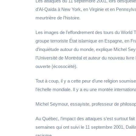
Les attaques du 11 septembre 2001, lors desquelle
d’Al-Qaïda à New York, en Virginie et en Pennsylva
meurtrière de l’histoire.
Les images de l’effondrement des tours du World T
groupe terroriste État islamique en Espagne, en 
d’inquiétude autour du monde, explique Michel Seym
l’Université de Montréal et auteur du nouveau livre 
ouverte (écosociété).
Tout à coup, il y a cette peur d’une religion soumise
l’échelle mondiale. Il y a eu une montée internation
Michel Seymour, essayiste, professeur de philosophi
Au Québec, l’impact des attaques s’est surtout f
semaines qui ont suivi le 11 septembre 2001, Dalil
racisme.