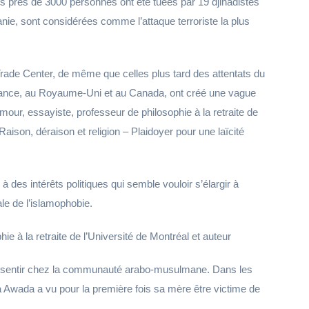
s près de 3000 personnes ont été tuées par 19 djihadistes
nie, sont considérées comme l’attaque terroriste la plus
rade Center, de même que celles plus tard des attentats du
France, au Royaume-Uni et au Canada, ont créé une vague
our, essayiste, professeur de philosophie à la retraite de
Raison, déraison et religion – Plaidoyer pour une laïcité
 à des intérêts politiques qui semble vouloir s’élargir à
ale de l’islamophobie.
e à la retraite de l’Université de Montréal et auteur
ait sentir chez la communauté arabo-musulmane. Dans les
a Awada a vu pour la première fois sa mère être victime de