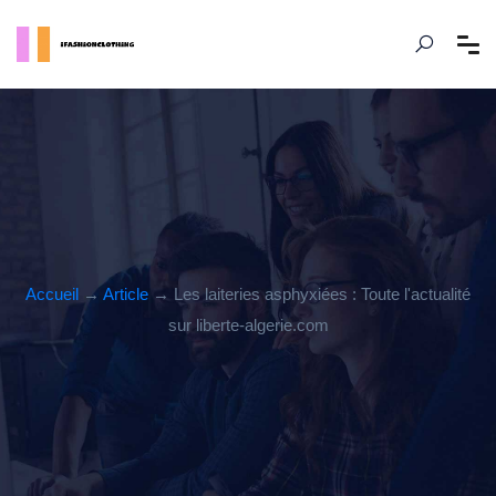
Accueil
→
Article
→ Les laiteries asphyxiées : Toute l'actualité
sur liberte-algerie.com