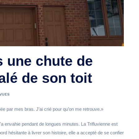
s une chute de
alé de son toit
 VUES
idée par mes bras. J’ai crié pour qu’on me retrouve.
 l'a envahie pendant de longues minutes. La Trifluvienne est
rd hésitante à livrer son histoire, elle a accepté de se confier