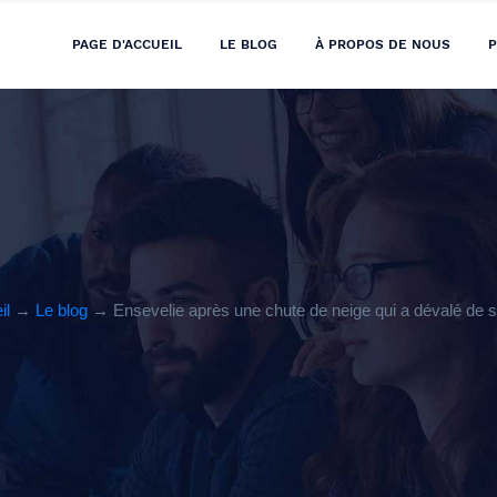
PAGE D'ACCUEIL
LE BLOG
À PROPOS DE NOUS
P
il
→
Le blog
→ Ensevelie après une chute de neige qui a dévalé de so