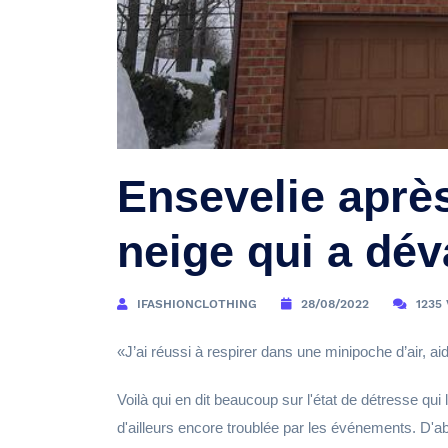
Ensevelie aprè
neige qui a dév
IFASHIONCLOTHING
28/08/2022
1235
J’ai réussi à respirer dans une minipoche d’air, a
Voilà qui en dit beaucoup sur l'état de détresse qui
d'ailleurs encore troublée par les événements. D'abo