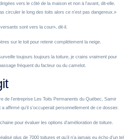
rigées vers le côté de la maison et non à l'avant, dit-elle.
 circuler le long des toits alors ce n'est pas dangereux.
versants sont vers la cour
, dit-il.
rières sur le toit pour retenir complètement la neige.
veille toujours toujours la toiture, je crains vraiment pour
 passage fréquent du facteur ou du camelot.
it
ire de l'entreprise Les Toits Permanents du Québec, Samir
et a affirmé qu'il s'occuperait personnellement de ce dossier.
ochaine pour évaluer les options d'amélioration de toiture.
alisé plus de 7000 toitures et qu'il n'a jamais eu écho d'un tel