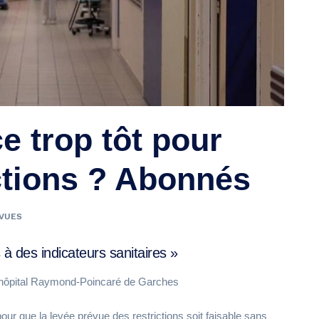
ce trop tôt pour
ictions ? Abonnés
 VUES
 à des indicateurs sanitaires »
 l’hôpital Raymond-Poincaré de Garches
our que la levée prévue des restrictions soit faisable sans