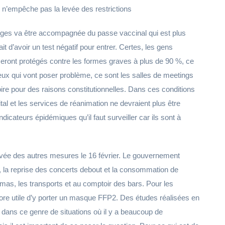
’empêche pas la levée des restrictions
s jauges va être accompagnée du passe vaccinal qui est plus
sait d’avoir un test négatif pour entrer. Certes, les gens
seront protégés contre les formes graves à plus de 90 %, ce
ieux qui vont poser problème, ce sont les salles de meetings
oire pour des raisons constitutionnelles. Dans ces conditions
ital et les services de réanimation ne devraient plus être
dicateurs épidémiques qu’il faut surveiller car ils sont à
levée des autres mesures le 16 février. Le gouvernement
s, la reprise des concerts debout et la consommation de
émas, les transports et au comptoir des bars. Pour les
ore utile d’y porter un masque FFP2. Des études réalisées en
 dans ce genre de situations où il y a beaucoup de