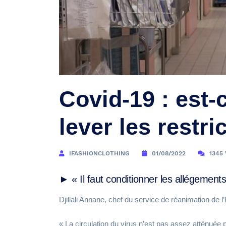
Covid-19 : est-
lever les restr
IFASHIONCLOTHING
01/08/2022
1345
► « Il faut conditionner les allégements
Djillali Annane, chef du service de réanimation de
« La circulation du virus n’est pas assez atténuée p