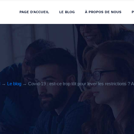
PAGE D'ACCUEIL
LE BLOG
À PROPOS DE NOUS
P
l
→
Le blog
→ Covid-19 : est-ce trop tôt pour lever les restrictions ?