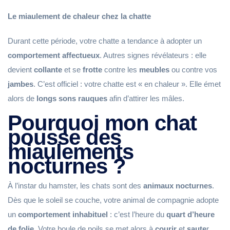
Le miaulement de chaleur chez la chatte
Durant cette période, votre chatte a tendance à adopter un
comportement affectueux
. Autres signes révélateurs : elle
devient
collante
et se
frotte
contre les
meubles
ou contre vos
jambes
. C’est officiel : votre chatte est « en chaleur ». Elle émet
alors de
longs sons rauques
afin d’attirer les mâles.
Pourquoi mon chat
pousse des
miaulements
nocturnes ?
À l’instar du hamster, les chats sont des
animaux nocturnes
.
Dès que le soleil se couche, votre animal de compagnie adopte
un
comportement inhabituel
: c’est l’heure du
quart d’heure
de folie
. Votre boule de poils se met alors à
courir
et
saute
r