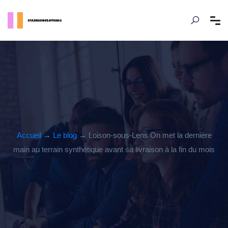
Accueil
→
Le blog
→ Loison-sous-Lens On met la dernière
main au terrain synthétique avant sa livraison à la fin du mois