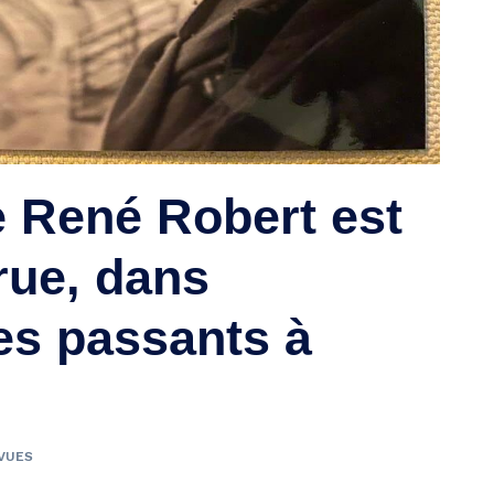
 René Robert est
rue, dans
des passants à
 VUES