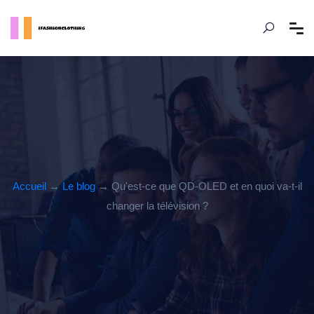
Accueil
→
Le blog
→ Qu'est-ce que QD-OLED et en quoi va-t-il
changer la télévision ?