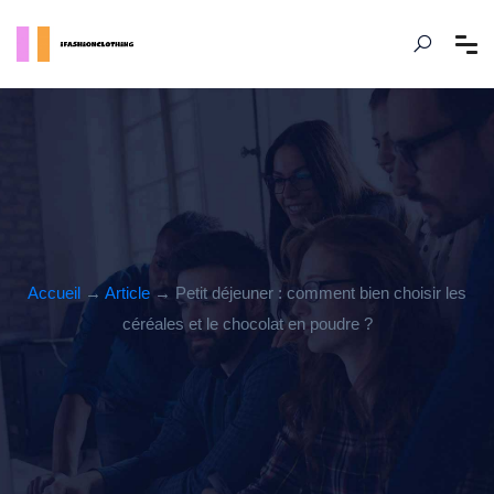
Accueil
→
Article
→ Petit déjeuner : comment bien choisir les
céréales et le chocolat en poudre ?