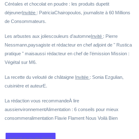
Céréales et chocolat en poudre : les produits dupetit
déjeuner
Invitée
: PatriciaChairopoulos, journaliste à 60 Millions
de Consommateurs.
Les arbustes aux joliescouleurs d’automne
Invité
: Pierre
Nessmann,paysagiste et rédacteur en chef adjoint de " Rustica
pratique " maisaussi rédacteur en chef de l’émission Mission :
Végétal sur M6.
La recette du velouté de châtaigne
Invitée
: Sonia Ezgulian,
cuisinière et auteurE.
La rédaction vous recommandeÀ lire
aussienvironnementAlimentation : 6 conseils pour mieux
consommeralimentation Flavie Flament Nous Voilà Bien
quel lait en poudre choisir