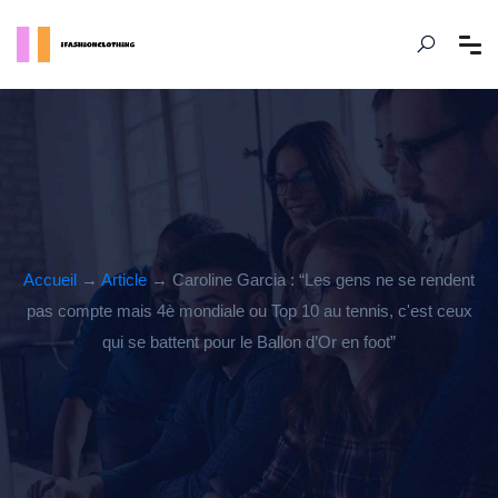
Accueil
→
Article
→ Caroline Garcia : “Les gens ne se rendent
pas compte mais 4è mondiale ou Top 10 au tennis, c'est ceux
qui se battent pour le Ballon d’Or en foot”