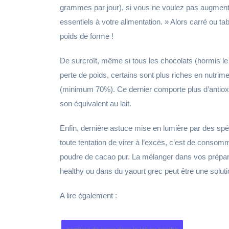
grammes par jour), si vous ne voulez pas augmenter
essentiels à votre alimentation. » Alors carré ou tabl
poids de forme !
De surcroît, même si tous les chocolats (hormis l
perte de poids, certains sont plus riches en nutrim
(minimum 70%). Ce dernier comporte plus d’antiox
son équivalent au lait.
Enfin, dernière astuce mise en lumière par des spéci
toute tentation de virer à l’excès, c’est de consomm
poudre de cacao pur. La mélanger dans vos prépara
healthy ou dans du yaourt grec peut être une soluti
A lire également :