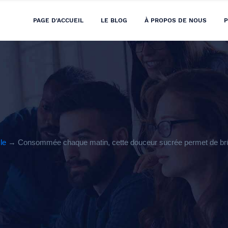
PAGE D'ACCUEIL
LE BLOG
À PROPOS DE NOUS
P
cle
→ Consommée chaque matin, cette douceur sucrée permet de brûl