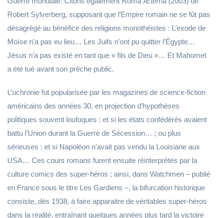
Guerre mondiale. Citons également Roma Æterna (2003) de
Robert Sylverberg, supposant que l’Empire romain ne se fût pas
désagrégé au bénéfice des religions monothéistes : L’exode de
Moïse n’a pas eu lieu… Les Juifs n’ont pu quitter l’Égypte…
Jésus n’a pas existé en tant que « fils de Dieu »… Et Mahomet
a été tué avant son prêche public.
L’uchronie fut popularisée par les magazines de science-fiction
américains des années 30, en projection d’hypothèses
politiques souvent loufoques : et si les états confédérés avaient
battu l’Union durant la Guerre de Sécession… ; ou plus
sérieuses : et si Napoléon n’avait pas vendu la Louisiane aux
USA… Ces cours romans furent ensuite réinterprétés par la
culture comics des super-héros ; ainsi, dans Watchmen – publié
en France sous le titre Les Gardiens –, la bifurcation historique
consiste, dès 1938, à faire apparaitre de véritables super-héros
dans la réalité, entraînant quelques années plus tard la victoire