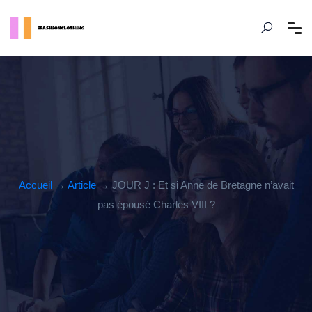
Accueil
→
Article
→ JOUR J : Et si Anne de Bretagne n’avait
pas épousé Charles VIII ?