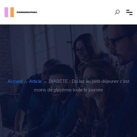
Accueil
→
Article
→ DIABÈTE : Du lait au petit-déjeuner c’est
moins de glycémie toute la journée