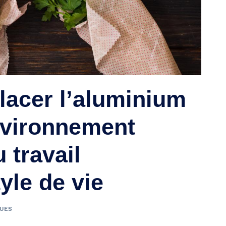
acer l’aluminium
nvironnement
 travail
yle de vie
VUES