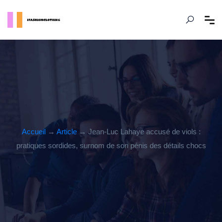
Accueil
→
Article
→ Jean-Luc Lahaye accusé de viols :
pratiques sordides, surnom de son pénis des détails chocs