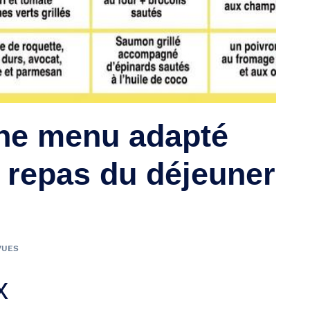
ne menu adapté
: repas du déjeuner
VUES
x