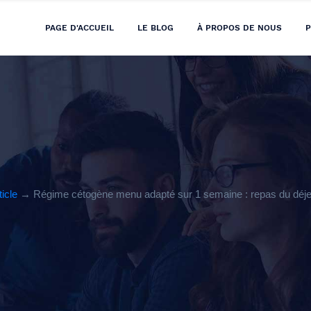
PAGE D'ACCUEIL
LE BLOG
À PROPOS DE NOUS
P
ticle
→ Régime cétogène menu adapté sur 1 semaine : repas du déje