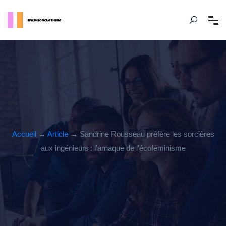
Accueil
→
Article
→ Sandrine Rousseau préfère les sorcières
aux ingénieurs : l'arnaque de l'écoféminisme