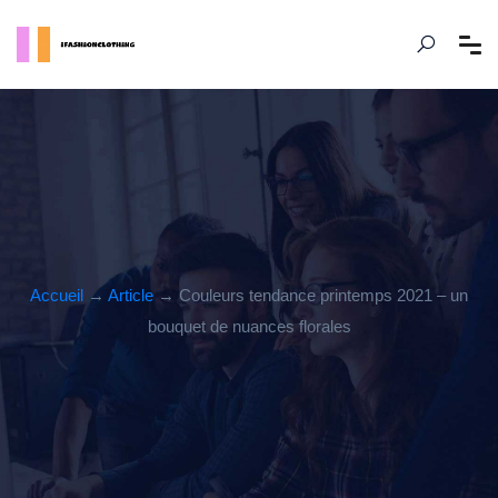
Accueil
→
Article
→ Couleurs tendance printemps 2021 – un
bouquet de nuances florales