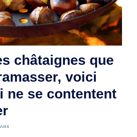
es châtaignes que
ramasser, voici
i ne se contentent
er
 VUES