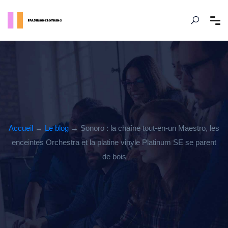
Accueil
→
Le blog
→ Sonoro : la chaîne tout-en-un Maestro, les
enceintes Orchestra et la platine vinyle Platinum SE se parent
de bois