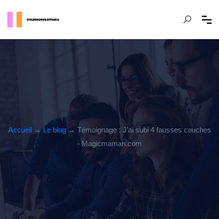
Accueil
→
Le blog
→ Témoignage : J’ai subi 4 fausses couches
- Magicmaman.com