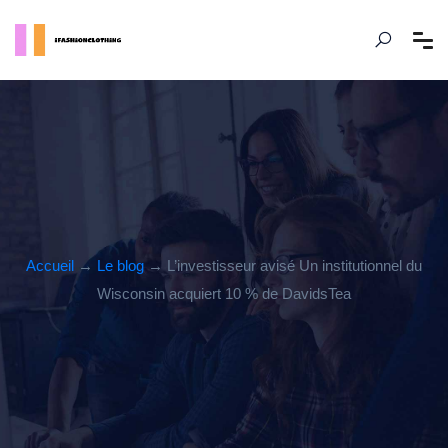
Accueil
→
Le blog
→ L’investisseur avisé Un institutionnel du
Wisconsin acquiert 10 % de DavidsTea