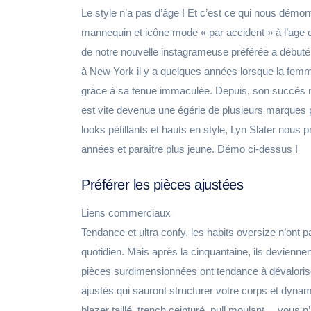
Le style n’a pas d’âge ! Et c’est ce qui nous démo
mannequin et icône mode « par accident » à l’age de
de notre nouvelle instagrameuse préférée a début
à New York il y a quelques années lorsque la fem
grâce à sa tenue immaculée. Depuis, son succès n
est vite devenue une égérie de plusieurs marques
looks pétillants et hauts en style, Lyn Slater nou
années et paraître plus jeune. Démo ci-dessus !
Préférer les pièces ajustées
Liens commerciaux
Tendance et ultra confy, les habits oversize n’ont 
quotidien. Mais après la cinquantaine, ils devienne
pièces surdimensionnées ont tendance à dévalorise
ajustés qui sauront structurer votre corps et dynamis
blazer taillé, trench ceinturé, pull moulant… vous 