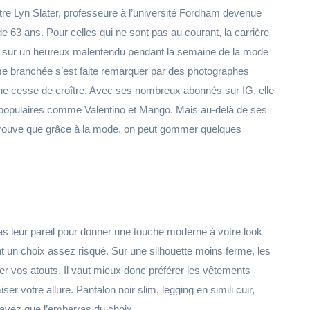
ntre Lyn Slater, professeure à l’université Fordham devenue
 63 ans. Pour celles qui ne sont pas au courant, la carrière
é sur un heureux malentendu pendant la semaine de la mode
me branchée s’est faite remarquer par des photographes
e cesse de croître. Avec ses nombreux abonnés sur IG, elle
 populaires comme Valentino et Mango. Mais au-delà de ses
s prouve que grâce à la mode, on peut gommer quelques
pas leur pareil pour donner une touche moderne à votre look
nt un choix assez risqué. Sur une silhouette moins ferme, les
r vos atouts. Il vaut mieux donc préférer les vêtements
er votre allure. Pantalon noir slim, legging en simili cuir,
n’avez que l’embarras du choix.