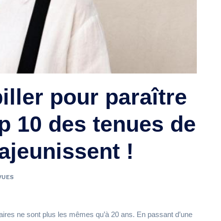
ller pour paraître
p 10 des tenues de
rajeunissent !
VUES
taires ne sont plus les mêmes qu’à 20 ans. En passant d’une