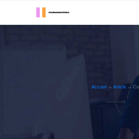
Accueil
→
Article
→ Comm