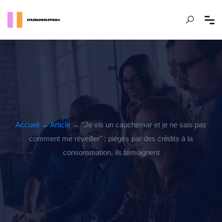
Accueil
→
Article
→ "Je vis un cauchemar et je ne sais pas
comment me réveiller" : piégés par des crédits à la
consommation, ils témoignent