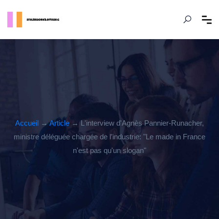
Accueil
→
Article
→ L'interview d'Agnès Pannier-Runacher,
ministre déléguée chargée de l’industrie: "Le made in France
n'est pas qu'un slogan"