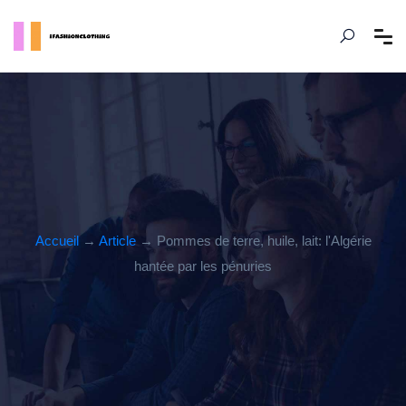
Accueil
→
Article
→ Pommes de terre, huile, lait: l'Algérie
hantée par les pénuries