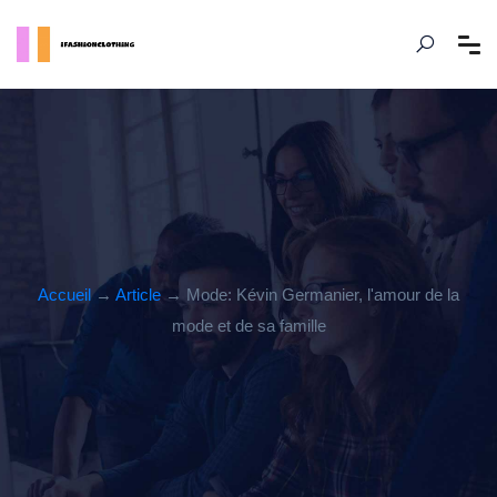
Accueil
→
Article
→ Mode: Kévin Germanier, l'amour de la
mode et de sa famille