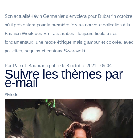
Son actualitéKévin Germanier s’envolera pour Dubaï fin octobre
où il présentera pour la première fois sa nouvelle collection à la
Fashion Week des Emirats arabes. Toujours fidèle à ses
fondamentaux: une mode éthique mais glamour et colorée, avec
paillettes, sequins et cristaux Swarovski.
Par Patrick Baumann publié le 8 octobre 2021 - 09:04
Suivre les thèmes par
e-mail
#Mode