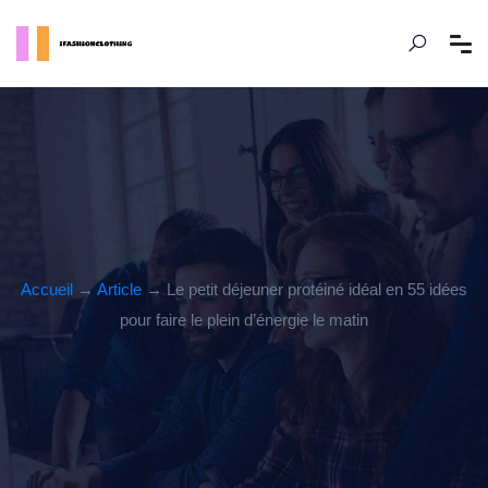
Accueil
→
Article
→ Le petit déjeuner protéiné idéal en 55 idées
pour faire le plein d’énergie le matin