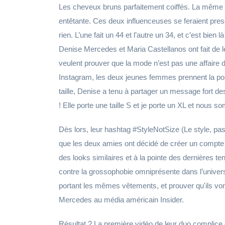
Les cheveux bruns parfaitement coiffés. La même 
entêtante. Ces deux influenceuses se feraient presq
rien. L’une fait un 44 et l’autre un 34, et c’est bi
Denise Mercedes et Maria Castellanos ont fait de l
veulent prouver que la mode n’est pas une affaire d
Instagram, les deux jeunes femmes prennent la po
taille, Denise a tenu à partager un message fort de
! Elle porte une taille S et je porte un XL et nous 
Dès lors, leur hashtag #StyleNotSize (Le style, pas l
que les deux amies ont décidé de créer un compte 
des looks similaires et à la pointe des dernières t
contre la grossophobie omniprésente dans l’univers
portant les mêmes vêtements, et prouver qu'ils vont 
Mercedes au média américain Insider.
Résultat ? La première vidéo de leur duo complice e