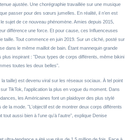
tenue ajustée. Une chorégraphie travaillée sur une musique
ue passer pour des sœurs jumelles. En réalité, il n’en est
en là le sujet de ce nouveau phénomène. Amies depuis 2015,
eur différence une force. Et pour cause, ces Influenceuses
e taille. Tout commence en juin 2019. Sur un cliché, posté sur
se dans le même maillot de bain. Étant mannequin grande
s plus inspirant : "Deux types de corps différents, même bikini
sommes toutes les deux belles".
a taille) est devenu viral sur les réseaux sociaux. À tel point
sur TikTok, l’application la plus en vogue du moment. Dans
endances, les Américaines font un plaidoyer des plus stylé
 de la mode. "L'objectif est de montrer deux corps différents
tout aussi bien à l'une qu'à l'autre", explique Denise
t ultra-tendance a été vue plus de 1,5 million de fois. Face à