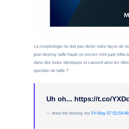
La morphologie ne doit pas dicter notre façon de no
jean destroy taille haute ou encore mini-jupe lolita
dans des looks identiques et cassent ainsi les id
question de taille ?
Uh oh... https://t.co/Y
— drew the femboy fox
Fri May 07 02:54:4