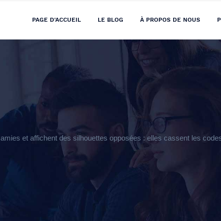
PAGE D'ACCUEIL
LE BLOG
À PROPOS DE NOUS
P
amies et affichent des silhouettes opposées : elles cassent les cod