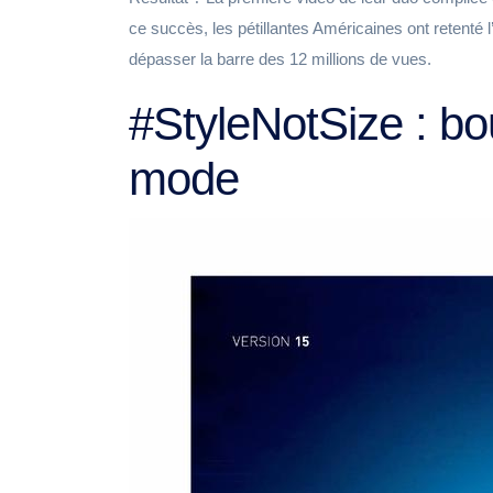
ce succès, les pétillantes Américaines ont retenté 
dépasser la barre des 12 millions de vues.
#StyleNotSize : bo
mode