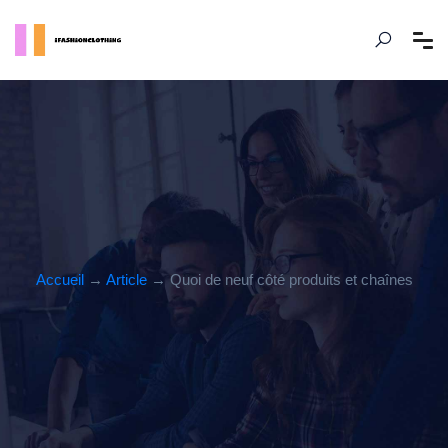
Accueil
→
Article
→ Quoi de neuf côté produits et chaînes