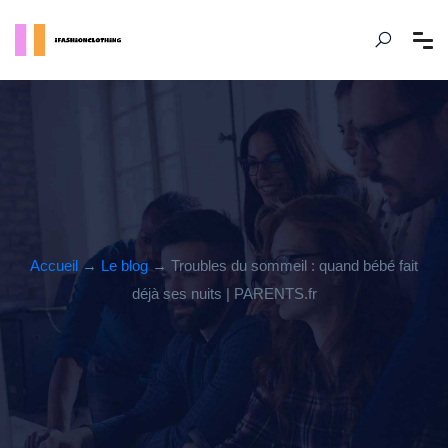
Accueil
→
Le blog
→ Troubles du sommeil : quand bébé fait
déjà ses nuits | PARENTS.fr